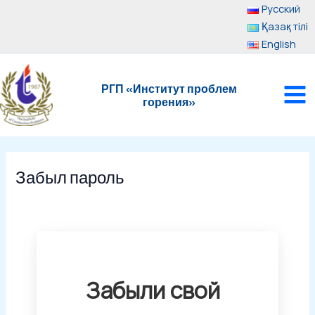
Перейти
Русский
к
Қазақ тілі
содержимому
English
MAI
РГП «Институт проблем
ME
горения»
Забыл пароль
Забыли свой