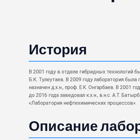
История
В 2001 году в отделе гибридных технологий б
Б.К. Тулеутаев. В 2009 году лаборатория бы
назначен д.х.н., проф. Е.К. Онгарбаев. В 2001
до 2016 года заведовал к.х.н., в.н.с. А.Т. Ба
«Лаборатория нефтехимических процессов».
Описание лабо