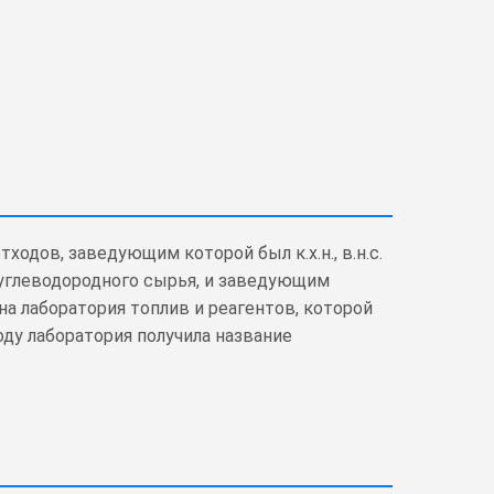
одов, заведующим которой был к.х.н., в.н.с.
 углеводородного сырья, и заведующим
ана лаборатория топлив и реагентов, которой
 году лаборатория получила название